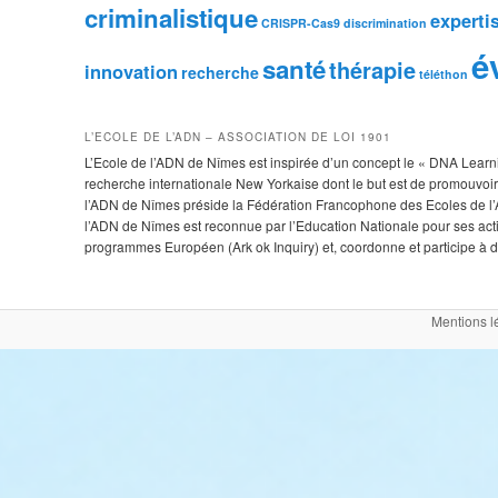
criminalistique
experti
CRISPR-Cas9
discrimination
é
santé
thérapie
innovation
recherche
téléthon
L’ECOLE DE L’ADN – ASSOCIATION DE LOI 1901
L’Ecole de l’ADN de Nîmes est inspirée d’un concept le « DNA Learnin
recherche internationale New Yorkaise dont le but est de promouvoir 
l’ADN de Nîmes préside la Fédération Francophone des Ecoles de l’A
l’ADN de Nîmes est reconnue par l’Education Nationale pour ses ac
programmes Européen (Ark ok Inquiry) et, coordonne et participe à de
Mentions l