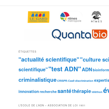
ÉTIQUETTES
"actualité scientifique"
"culture sc
"test ADN"
scientifique"
ADN
bioinform
criminalistique
experti
CRISPR-Cas9
discrimination
é
santé
thérapie
innovation
recherche
téléthon
L’ECOLE DE L’ADN – ASSOCIATION DE LOI 1901