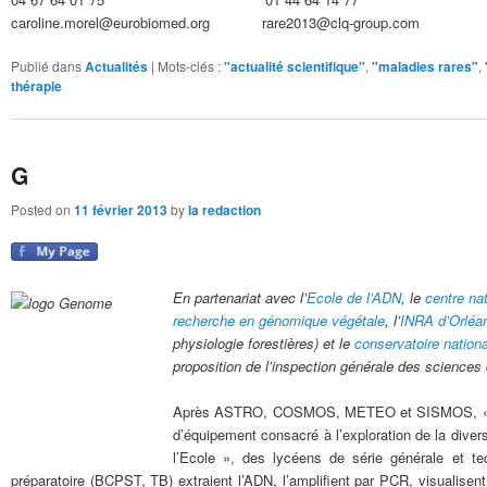
caroline.morel@eurobiomed.org rare2013@clq-group.com
Publié dans
Actualités
|
Mots-clés :
"actualité scientifique"
,
"maladies rares"
,
thérapie
G
Posted on
11 février 2013
by
la redaction
En partenariat avec l’
Ecole de l’ADN
, le
centre na
recherche en génomique végétale
, l’
INRA d’Orléa
physiologie forestières) et le
conservatoire national
proposition de l’inspection générale des sciences d
Après ASTRO, COSMOS, METEO et SISMOS, « Sci
d’équipement consacré à l’exploration de la dive
l’Ecole », des lycéens de série générale et t
préparatoire (BCPST, TB) extraient l’ADN, l’amplifient par PCR, visualisent