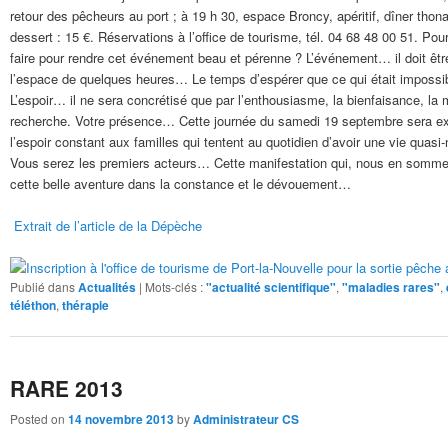
retour des pêcheurs au port ; à 19 h 30, espace Broncy, apéritif, dîner thon
dessert : 15 €. Réservations à l’office de tourisme, tél. 04 68 48 00 51. P
faire pour rendre cet événement beau et pérenne ? L’événement… il doit être
l’espace de quelques heures… Le temps d’espérer que ce qui était impossibl
L’espoir… il ne sera concrétisé que par l’enthousiasme, la bienfaisance, la 
recherche. Votre présence… Cette journée du samedi 19 septembre sera exc
l’espoir constant aux familles qui tentent au quotidien d’avoir une vie quas
Vous serez les premiers acteurs… Cette manifestation qui, nous en sommes
cette belle aventure dans la constance et le dévouement…
Extrait de l’article de la Dépèche
Publié dans
Actualités
|
Mots-clés :
"actualité scientifique"
,
"maladies rares"
,
téléthon
,
thérapie
RARE 2013
Posted on
14 novembre 2013
by
Administrateur CS