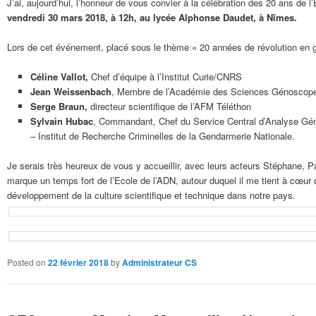
J’ai, aujourd’hui, l’honneur de vous convier à la célébration des 20 ans de 
vendredi 30 mars 201
8
, à 12h, au lycée Alphonse Daudet, à Nîmes.
Lors de cet événement, placé sous le thème « 20 années de révolution en gé
Céline Vallot,
Chef d’équipe à l’Institut Curie/CNRS
Jean Weissenbach
, Membre de l’Académie des Sciences Génoscope
Serge Braun,
directeur scientifique de l’AFM Téléthon
Sylvain Hubac
, Commandant, Chef du Service Central d’Analyse Gén
– Institut de Recherche Criminelles de la Gendarmerie Nationale.
Je serais très heureux de vous y accueillir, avec leurs acteurs Stéphane, Pa
marque un temps fort de l’Ecole de l’ADN, autour duquel il me tient à cœur 
développement de la culture scientifique et technique dans notre pays.
Posted on
22 février 2018
by
Administrateur CS