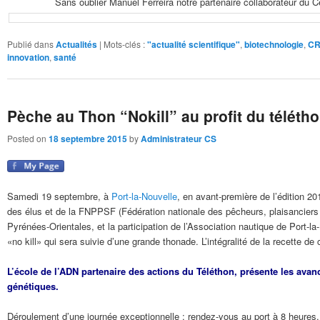
Sans oublier Manuel Ferreira notre partenaire collaborateur du 
Publié dans
Actualités
|
Mots-clés :
"actualité scientifique"
,
biotechnologie
,
CR
innovation
,
santé
Pèche au Thon “Nokill” au profit du téléth
Posted on
18 septembre 2015
by
Administrateur CS
Samedi 19 septembre, à
Port-la-Nouvelle
, en avant-première de l’édition 20
des élus et de la FNPPSF (Fédération nationale des pêcheurs, plaisanciers
Pyrénées-Orientales, et la participation de l’Association nautique de Port-l
«no kill» qui sera suivie d’une grande thonade. L’intégralité de la recette de
L’école de l’ADN partenaire des actions du Téléthon, présente les avan
génétiques.
Déroulement d’une journée exceptionnelle : rendez-vous au port à 8 heures