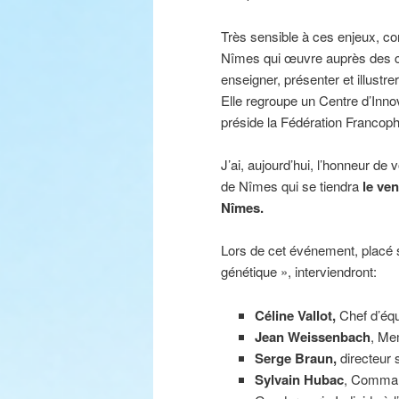
Très sensible à ces enjeux, co
Nîmes qui œuvre auprès des ci
enseigner, présenter et illustr
Elle regroupe un Centre d’Innov
préside la Fédération Francop
J’ai, aujourd’hui, l’honneur de
de Nîmes qui se tiendra
le ve
Nîmes.
Lors de cet événement, placé 
génétique », interviendront:
Céline Vallot,
Chef d’équ
Jean Weissenbach
, Me
Serge Braun,
directeur 
Sylvain Hubac
, Command