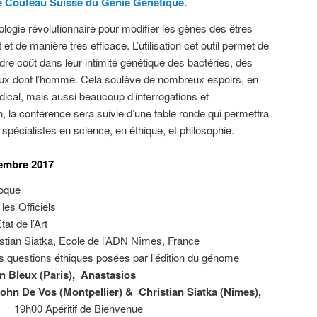
 Couteau Suisse du Génie Génétique.
ogie révolutionnaire pour modifier les gènes des êtres
t de manière très efficace. L’utilisation cet outil permet de
dre coût dans leur intimité génétique des bactéries, des
ux dont l’homme. Cela soulève de nombreux espoirs, en
dical, mais aussi beaucoup d’interrogations et
n, la conférence sera suivie d’une table ronde qui permettra
spécialistes en science, en éthique, et philosophie.
embre 2017
loque
les Officiels
at de l’Art
ristian Siatka, Ecole de l’ADN Nîmes, France
s questions éthiques posées par l’édition du génome
n Bleux (Paris),
Anastasios
ohn De Vos (Montpellier)
&
Christian Siatka (Nîmes),
19h00 Apéritif de Bienvenue