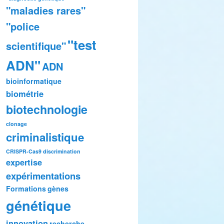
"maladies rares"
"police
"test
scientifique"
ADN"
ADN
bioinformatique
biométrie
biotechnologie
clonage
criminalistique
CRISPR-Cas9
discrimination
expertise
expérimentations
Formations
gènes
génétique
innovation
recherche