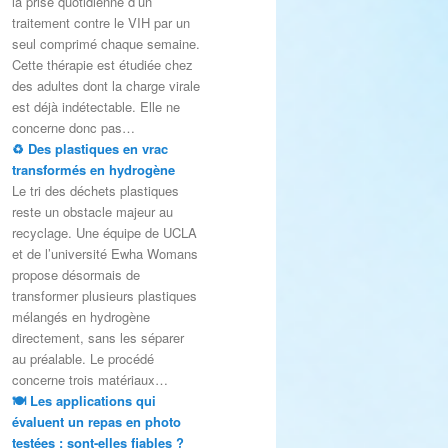
la prise quotidienne d’un
traitement contre le VIH par un
seul comprimé chaque semaine.
Cette thérapie est étudiée chez
des adultes dont la charge virale
est déjà indétectable. Elle ne
concerne donc pas…
♻️ Des plastiques en vrac
transformés en hydrogène
Le tri des déchets plastiques
reste un obstacle majeur au
recyclage. Une équipe de UCLA
et de l’université Ewha Womans
propose désormais de
transformer plusieurs plastiques
mélangés en hydrogène
directement, sans les séparer
au préalable. Le procédé
concerne trois matériaux…
🍽️ Les applications qui
évaluent un repas en photo
testées : sont-elles fiables ?