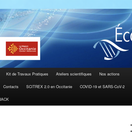
ut de Formation, Conseils en Science de la Vie et Recherche, Pr
ésident de la fédération
DN
Kit de Travaux Pratiques
Ateliers scientifiques
Nos actions
Contacts
SCITREX 2.0 en Occitanie
COVID-19 et SARS-CoV-2
RACK