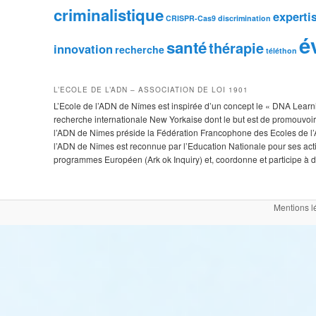
criminalistique
experti
CRISPR-Cas9
discrimination
é
santé
thérapie
innovation
recherche
téléthon
L’ECOLE DE L’ADN – ASSOCIATION DE LOI 1901
L’Ecole de l’ADN de Nîmes est inspirée d’un concept le « DNA Learnin
recherche internationale New Yorkaise dont le but est de promouvoir 
l’ADN de Nîmes préside la Fédération Francophone des Ecoles de l’A
l’ADN de Nîmes est reconnue par l’Education Nationale pour ses ac
programmes Européen (Ark ok Inquiry) et, coordonne et participe à de
Mentions l