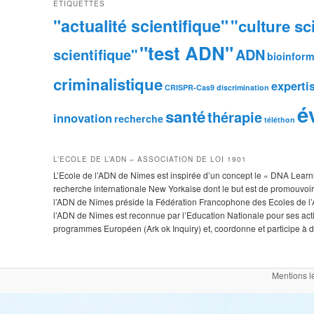
ÉTIQUETTES
"actualité scientifique"
"culture sc
"test ADN"
scientifique"
ADN
bioinform
criminalistique
experti
CRISPR-Cas9
discrimination
é
santé
thérapie
innovation
recherche
téléthon
L’ECOLE DE L’ADN – ASSOCIATION DE LOI 1901
L’Ecole de l’ADN de Nîmes est inspirée d’un concept le « DNA Learnin
recherche internationale New Yorkaise dont le but est de promouvoir 
l’ADN de Nîmes préside la Fédération Francophone des Ecoles de l’A
l’ADN de Nîmes est reconnue par l’Education Nationale pour ses ac
programmes Européen (Ark ok Inquiry) et, coordonne et participe à de
Mentions l