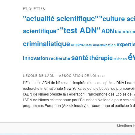
ÉTIQUETTES
"actualité scientifique"
"culture sc
"test ADN"
scientifique"
ADN
bioinform
criminalistique
experti
CRISPR-Cas9
discrimination
é
santé
thérapie
innovation
recherche
téléthon
L’ECOLE DE L’ADN – ASSOCIATION DE LOI 1901
L’Ecole de l’ADN de Nîmes est inspirée d’un concept le « DNA Learnin
recherche internationale New Yorkaise dont le but est de promouvoir 
l’ADN de Nîmes préside la Fédération Francophone des Ecoles de l’A
l’ADN de Nîmes est reconnue par l’Education Nationale pour ses ac
programmes Européen (Ark ok Inquiry) et, coordonne et participe à de
Mentions l