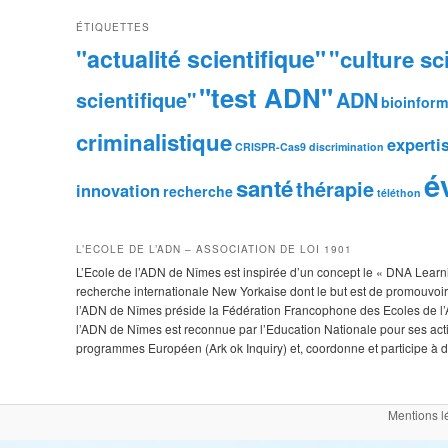
ÉTIQUETTES
"actualité scientifique"
"culture sc
"test ADN"
scientifique"
ADN
bioinform
criminalistique
experti
CRISPR-Cas9
discrimination
é
santé
thérapie
innovation
recherche
téléthon
L’ECOLE DE L’ADN – ASSOCIATION DE LOI 1901
L’Ecole de l’ADN de Nîmes est inspirée d’un concept le « DNA Learnin
recherche internationale New Yorkaise dont le but est de promouvoir 
l’ADN de Nîmes préside la Fédération Francophone des Ecoles de l’A
l’ADN de Nîmes est reconnue par l’Education Nationale pour ses ac
programmes Européen (Ark ok Inquiry) et, coordonne et participe à de
Mentions l