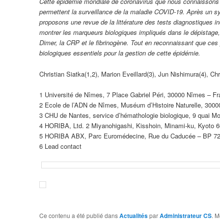
Cette épidémie mondiale de coronavirus que nous connaissons 
permettent la surveillance de la maladie COVID-19. Après un syn
proposons une revue de la littérature des tests diagnostiques i
montrer les marqueurs biologiques impliqués dans le dépistage, l
Dimer, la CRP et le fibrinogène. Tout en reconnaissant que ce
biologiques essentiels pour la gestion de cette épidémie.
Christian Siatka(1,2), Marion Eveillard(3), Jun Nishimura(4), C
1 Université de Nîmes, 7 Place Gabriel Péri, 30000 Nîmes – F
2 Ecole de l’ADN de Nîmes, Muséum d’Histoire Naturelle, 300
3 CHU de Nantes, service d’hémathologie biologique, 9 quai 
4 HORIBA, Ltd. 2 Miyanohigashi, Kisshoin, Minami-ku, Kyoto 
5 HORIBA ABX, Parc Euromédecine, Rue du Caducée – BP 729
6 Lead contact
Ce contenu a été publié dans
Actualités
par
Administrateur CS
. M