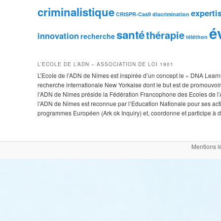
criminalistique
experti
CRISPR-Cas9
discrimination
é
santé
thérapie
innovation
recherche
téléthon
L’ECOLE DE L’ADN – ASSOCIATION DE LOI 1901
L’Ecole de l’ADN de Nîmes est inspirée d’un concept le « DNA Learnin
recherche internationale New Yorkaise dont le but est de promouvoir 
l’ADN de Nîmes préside la Fédération Francophone des Ecoles de l’A
l’ADN de Nîmes est reconnue par l’Education Nationale pour ses ac
programmes Européen (Ark ok Inquiry) et, coordonne et participe à de
Mentions l